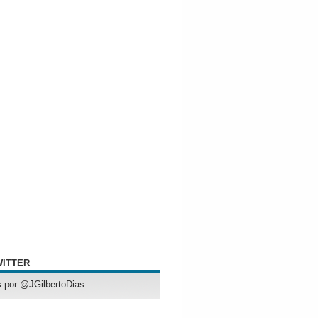
WITTER
 por @JGilbertoDias