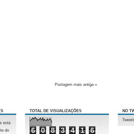
Postagem mais antiga »
ÊS
TOTAL DE VISUALIZAÇÕES
NO T
Tweets
s está
6
0
8
3
4
1
6
te do