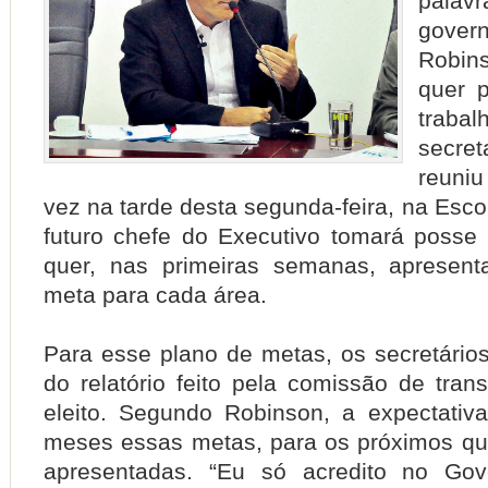
pal
gove
Robin
quer p
trab
secre
reuni
vez na tarde desta segunda-feira, na Esc
futuro chefe do Executivo tomará posse n
quer, nas primeiras semanas, apresent
meta para cada área.
Para esse plano de metas, os secretários
do relatório feito pela comissão de tran
eleito. Segundo Robinson, a expectati
meses essas metas, para os próximos qu
apresentadas. “Eu só acredito no Go