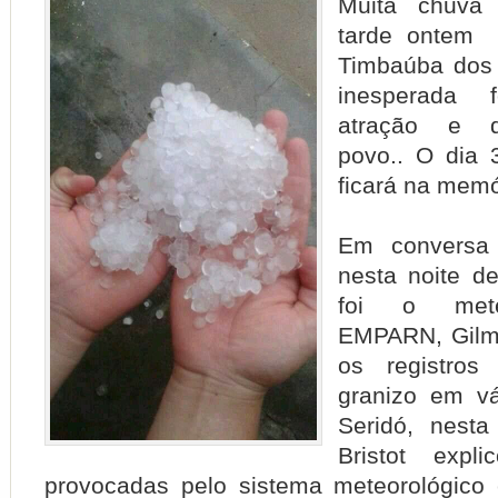
Muita chuva
tarde ontem 
Timbaúba dos 
inesperada 
atração e d
povo.. O dia
ficará na mem
Em conversa
nesta noite de 
foi o mete
EMPARN, Gilma
os registro
granizo em vá
Seridó, nesta
Bristot expl
provocadas pelo sistema meteorológico