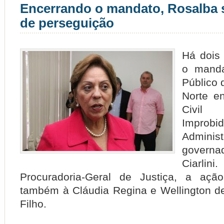
Encerrando o mandato, Rosalba s
de perseguição
Há dois 
o manda
Público 
Norte e
Civil
Improbi
Adminis
govern
Ciarli
Procuradoria-Geral de Justiça, a ação
também à Cláudia Regina e Wellington d
Filho.