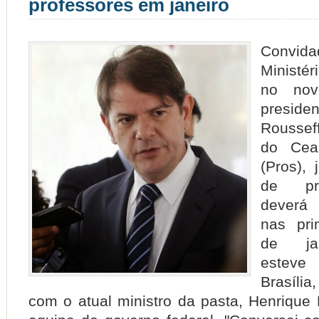
professores em janeiro
Convida
Ministé
no nov
presi
Roussef
do Cea
(Pros), 
de pri
deverá 
nas pri
de ja
estev
Brasília
com o atual ministro da pasta, Henrique 