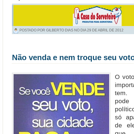
POSTADO POR GILBERTO DIAS NO DIA
29 DE ABRIL DE 2012
Não venda e nem troque seu vot
O vot
impor
tem.
pode
políti
só ap
de el
que