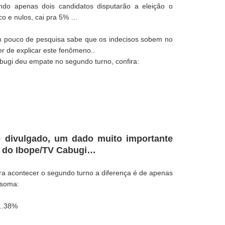
do apenas dois candidatos disputarão a eleição o
co e nulos, cai pra 5% …
m pouco de pesquisa sabe que os indecisos sobem no
r de explicar este fenômeno..
ugi deu empate no segundo turno, confira:
 divulgado, um dado muito importante
sa do Ibope/TV Cabugi…
a acontecer o segundo turno a diferença é de apenas
 soma:
.38%