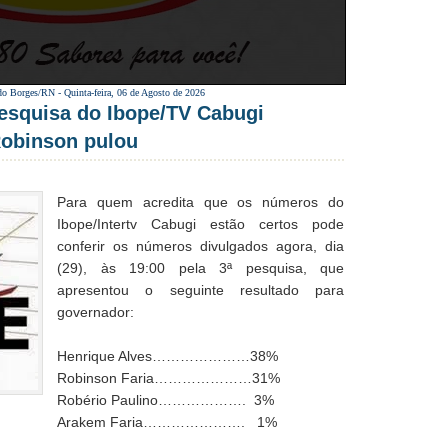
do Borges/RN -
Quinta-feira, 06 de Agosto de 2026
esquisa do Ibope/TV Cabugi
Robinson pulou
Para quem acredita que os números do
Ibope/Intertv Cabugi estão certos pode
conferir os números divulgados agora, dia
(29), às 19:00 pela 3ª pesquisa, que
apresentou o seguinte resultado para
governador:
Henrique Alves…………………38%
Robinson Faria…………………31%
Robério Paulino………………. 3%
Arakem Faria…………………. 1%