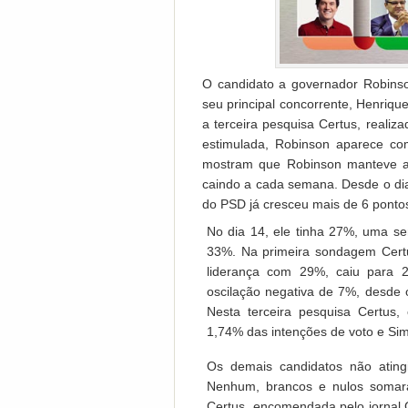
O candidato a governador Robins
seu principal concorrente, Henri
a terceira pesquisa Certus, real
estimulada, Robinson aparece c
mostram que Robinson manteve a
caindo a cada semana. Desde o dia 
do PSD já cresceu mais de 6 pont
No dia 14, ele tinha 27%, uma s
33%. Na primeira sondagem Cer
liderança com 29%, caiu para
oscilação negativa de 7%, desde 
Nesta terceira pesquisa Certus
1,74% das intenções de voto e Si
Os demais candidatos não ating
Nenhum, brancos e nulos somar
Certus, encomendada pelo jorna