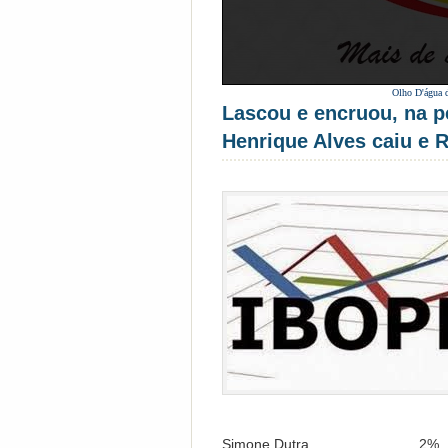
Olho D'água 
Lascou e encruou, na p
Henrique Alves caiu e 
Simone Dutra………………… 2%