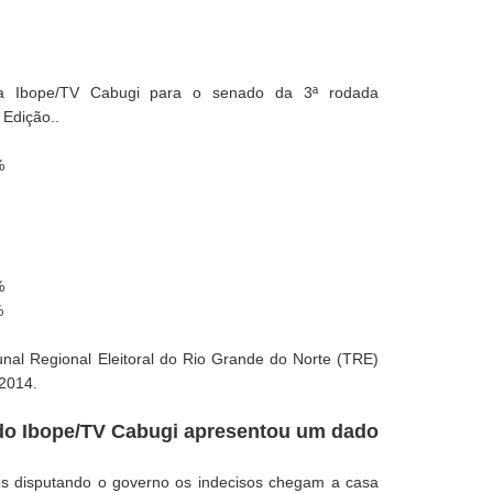
sa Ibope/TV Cabugi para o senado da 3ª rodada
 Edição..
%
%
%
unal Regional Eleitoral do Rio Grande do Norte (TRE)
2014.
 do Ibope/TV Cabugi apresentou um dado
os disputando o governo os indecisos chegam a casa