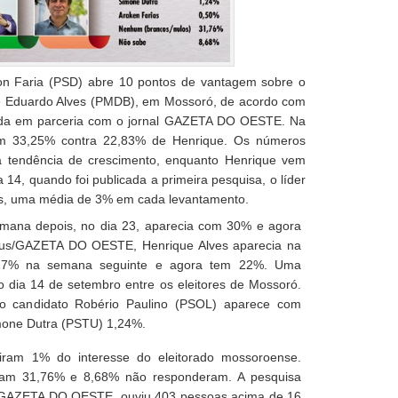
on Faria (PSD) abre 10 pontos de vantagem sobre o
que Eduardo Alves (PMDB), em Mossoró, de acordo com
izada em parceria com o jornal GAZETA DO OESTE. Na
om 33,25% contra 22,83% de Henrique. Os números
 tendência de crescimento, enquanto Henrique vem
14, quando foi publicada a primeira pesquisa, o líder
os, uma média de 3% em cada levantamento.
emana depois, no dia 23, aparecia com 30% e agora
tus/GAZETA DO OESTE, Henrique Alves aparecia na
 27% na semana seguinte e agora tem 22%. Uma
o dia 14 de setembro entre os eleitores de Mossoró.
, o candidato Robério Paulino (PSOL) aparece com
mone Dutra (PSTU) 1,24%.
iram 1% do interesse do eleitorado mossoroense.
am 31,76% e 8,68% não responderam. A pesquisa
l GAZETA DO OESTE, ouviu 403 pessoas acima de 16