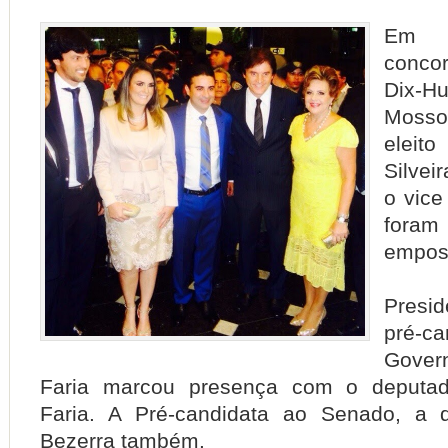
Em 
conco
Dix-H
Mosso
eleit
Silvei
o vice
foram
empos
Presi
pré-
Gove
Faria marcou presença com o deputad
Faria. A
Pré-candidata ao Senado, a 
Bezerra também.