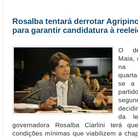
Rosalba tentará derrotar Agripi
para garantir candidatura à reel
O de
Maia,
na 
quarta-
se a 
partid
segun
decidir
da l
governadora Rosalba Ciarlini terá qu
condições mínimas que viabilizem a chap