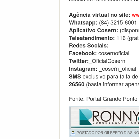
ww
Agência virtual no site:
(84) 3215-6001
Whatsapp:
(disponí
Aplicativo Cosern:
116 (grat
Teleatendimento:
Redes Sociais:
cosernoficial
Facebook:
OficialCosern
Twitter:_
_cosern_oficial
Instagram:
exclusivo para falta de
SMS
(basta informar apena
26560
Fonte: Portal Grande Ponto
POSTADO POR GILBERTO DIAS NO