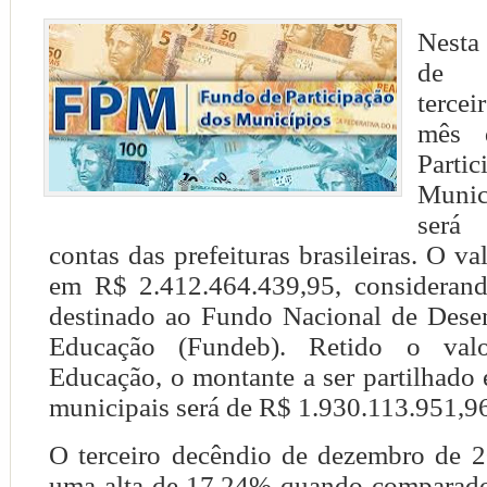
Nesta 
de d
tercei
mês 
Part
Muni
será 
contas das prefeituras brasileiras. O va
em R$ 2.412.464.439,95, considerand
destinado ao Fundo Nacional de Dese
Educação (Fundeb). Retido o val
Educação, o montante a ser partilhado 
municipais será de R$ 1.930.113.951,9
O terceiro decêndio de dezembro de 
uma alta de 17,24% quando compara