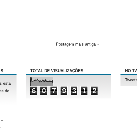
Postagem mais antiga »
ÊS
TOTAL DE VISUALIZAÇÕES
NO T
Tweets
s está
6
0
7
9
3
1
2
te do
 –
t