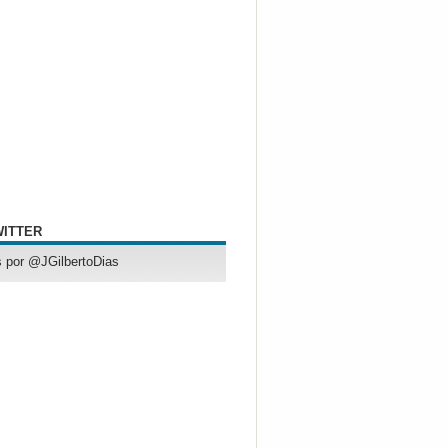
WITTER
 por @JGilbertoDias