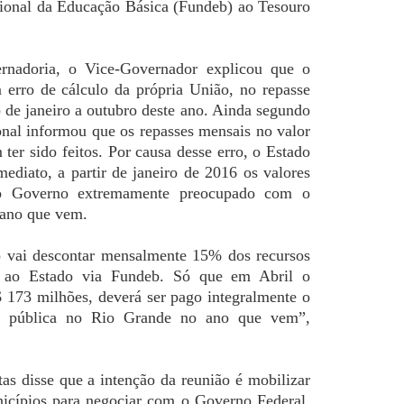
onal da Educação Básica (Fundeb) ao Tesouro
rnadoria, o Vice-Governador explicou que o
 erro de cálculo da própria União, no repasse
de janeiro a outubro deste ano. Ainda segundo
nal informou que os repasses mensais no valor
er sido feitos. Por causa desse erro, o Estado
mediato, a partir de janeiro de 2016 os valores
o Governo extremamente preocupado com o
 ano que vem.
ro vai descontar mensalmente 15% dos recursos
a ao Estado via Fundeb. Só que em Abril o
$ 173 milhões, deverá ser pago integralmente o
ção pública no Rio Grande no ano que vem”,
as disse que a intenção da reunião é mobilizar
icípios para negociar com o Governo Federal,