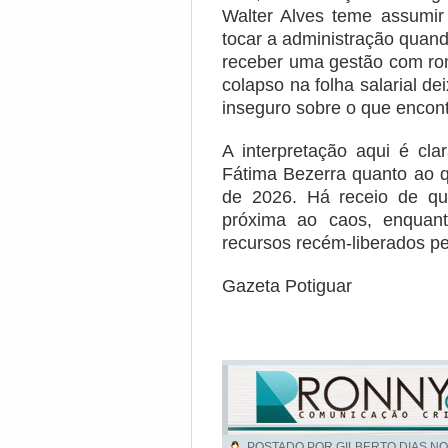
Walter Alves teme assumir
tocar a administração quand
receber uma gestão com rom
colapso na folha salarial d
inseguro sobre o que encontr
A interpretação aqui é cla
Fátima Bezerra quanto ao q
de 2026. Há receio de qu
próxima ao caos, enquant
recursos recém-liberados pe
Gazeta Potiguar
POSTADO POR GILBERTO DIAS NO