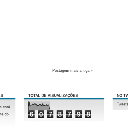
Postagem mais antiga »
ÊS
TOTAL DE VISUALIZAÇÕES
NO T
Tweets
s está
6
0
7
8
7
9
8
te do