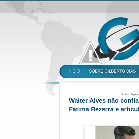
INICIO
SOBRE GILBERTO DIAS
Olho D'água
Walter Alves não confi
Fátima Bezerra e articu