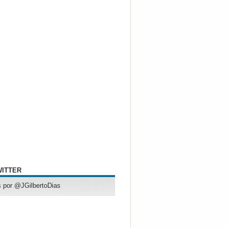
WITTER
 por @JGilbertoDias