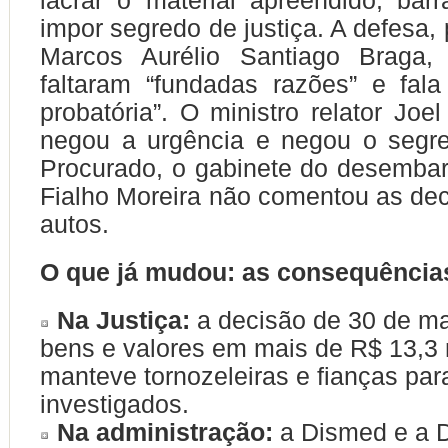
lacrar o material apreendido, barr
impor segredo de justiça. A defesa,
Marcos Aurélio Santiago Braga,
faltaram “fundadas razões” e fal
probatória”. O ministro relator Joel
negou a urgência e negou o segre
Procurado, o gabinete do desemba
Fialho Moreira não comentou as dec
autos.
O que já mudou: as consequência
Na Justiça:
a decisão de 30 de m
bens e valores em mais de R$ 13,3 
manteve tornozeleiras e fianças par
investigados.
Na administração:
a Dismed e a D