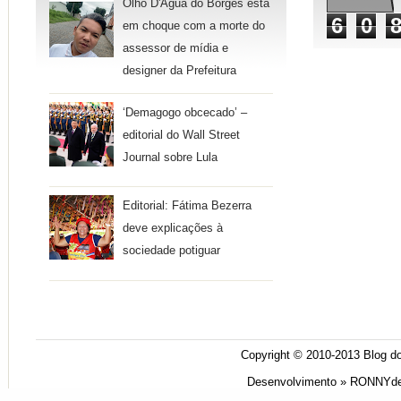
Olho D'Água do Borges está
6
0
em choque com a morte do
assessor de mídia e
designer da Prefeitura
‘Demagogo obcecado’ –
editorial do Wall Street
Journal sobre Lula
Editorial: Fátima Bezerra
deve explicações à
sociedade potiguar
Copyright © 2010-2013
Blog do
Desenvolvimento »
RONNYde