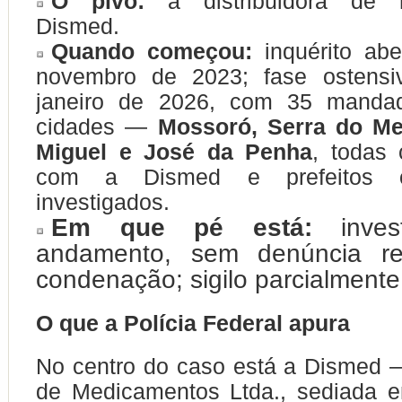
O pivô:
a distribuidora de 
Dismed.
Quando começou:
inquérito ab
novembro de 2023; fase ostens
janeiro de 2026, com 35 manda
cidades —
Mossoró, Serra do Me
Miguel e José da Penha
, todas 
com a Dismed e prefeitos ou
investigados.
Em que pé está:
inves
andamento, sem denúncia r
condenação; sigilo parcialmente
O que a Polícia Federal apura
No centro do caso está a Dismed —
de Medicamentos Ltda., sediada 