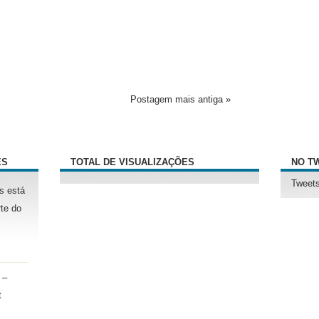
Postagem mais antiga »
ÊS
TOTAL DE VISUALIZAÇÕES
NO T
Tweets
s está
te do
 –
t