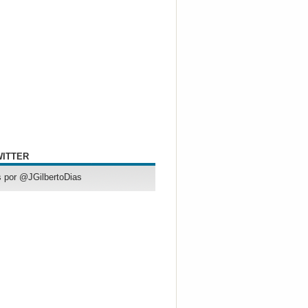
WITTER
 por @JGilbertoDias