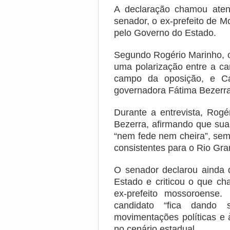
A declaração chamou aten
senador, o ex-prefeito de M
pelo Governo do Estado.
Segundo Rogério Marinho, o 
uma polarização entre a ca
campo da oposição, e Cad
governadora Fátima Bezerr
Durante a entrevista, Rogé
Bezerra, afirmando que sua 
“nem fede nem cheira”, sem
consistentes para o Rio Gr
O senador declarou ainda 
Estado e criticou o que ch
ex-prefeito mossoroense
candidato “fica dando 
movimentações políticas e à
no cenário estadual.