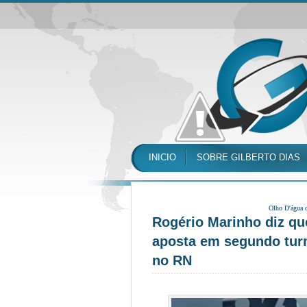
INICIO
SOBRE GILBERTO DIAS
Olho D'água 
Rogério Marinho diz qu
aposta em segundo turn
no RN