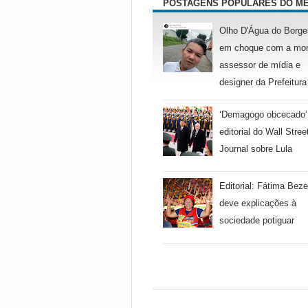
POSTAGENS POPULARES DO M
Olho D'Água do Borge
em choque com a mor
assessor de mídia e
designer da Prefeitura
‘Demagogo obcecado’
editorial do Wall Stree
Journal sobre Lula
Editorial: Fátima Beze
deve explicações à
sociedade potiguar