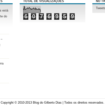
ÊS
TOTAL DE VISUALIZAÇÕES
NO T
Tweets
s está
6
0
7
6
9
5
9
te do
 –
t
rra
Copyright © 2010-2013
Blog do Gilberto Dias
| Todos os direitos reservados.