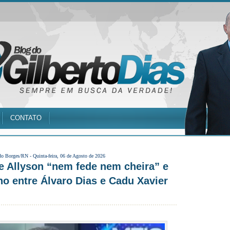
CONTATO
do Borges/RN -
Quinta-feira, 06 de Agosto de 2026
e Allyson “nem fede nem cheira” e
o entre Álvaro Dias e Cadu Xavier