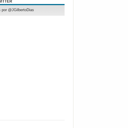
WITTER
 por @JGilbertoDias