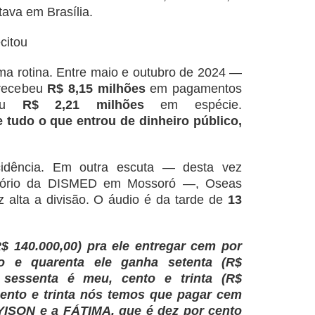
tava em Brasília.
citou
ma rotina. Entre maio e outubro de 2024 —
recebeu
R$ 8,15 milhões
em pagamentos
cou
R$ 2,21 milhões
em espécie.
 tudo o que entrou de dinheiro público,
cidência. Em outra escuta — desta vez
ritório da DISMED em Mossoró —, Oseas
 alta a divisão. O áudio é da tarde de
13
R$ 140.000,00) pra ele entregar cem por
o e quarenta ele ganha setenta (R$
m sessenta é meu, cento e trinta (R$
cento e trinta nós temos que pagar cem
LYISON e a FÁTIMA, que é dez por cento