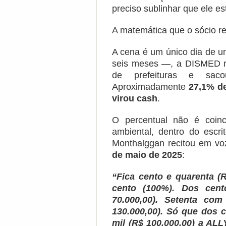
preciso sublinhar que ele es
A matemática que o sócio re
A cena é um único dia de u
seis meses —, a DISMED 
de prefeituras e sa
Aproximadamente
27,1% de
virou cash
.
O percentual não é coin
ambiental, dentro do esc
Monthalggan recitou em voz
de maio de 2025
:
“Fica cento e quarenta (
cento (100%). Dos cent
70.000,00). Setenta co
130.000,00). Só que dos 
mil (R$ 100.000,00) a AL