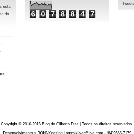
Tweets
s está
6
0
7
8
8
4
7
te do
 –
t
rra
Copyright © 2010-2013
Blog do Gilberto Dias
| Todos os direitos reservados.
Desenvolvimento »
RONNYdesing
| ronnykliver@live.com - (84)9666-7179