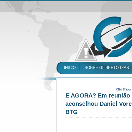
INICIO
SOBRE GILBERTO DIAS
Olho D'água
E AGORA? Em reunião no
aconselhou Daniel Vorc
BTG