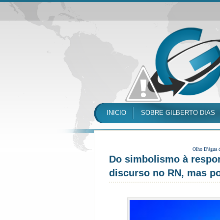
INICIO
SOBRE GILBERTO DIAS
Olho D'água 
Do simbolismo à respon
discurso no RN, mas p