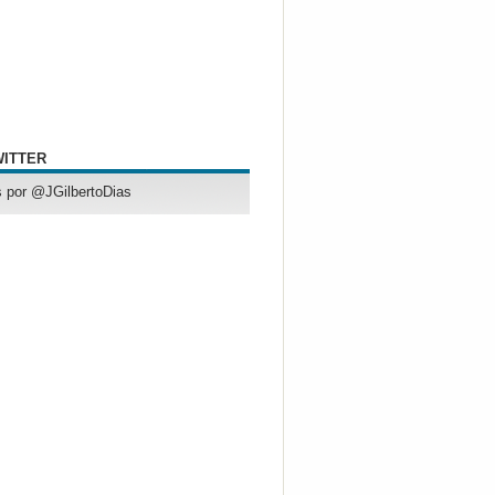
WITTER
 por @JGilbertoDias