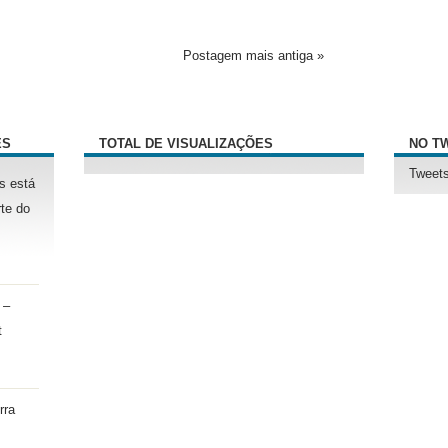
Postagem mais antiga »
ÊS
TOTAL DE VISUALIZAÇÕES
NO T
Tweets
s está
te do
 –
t
rra