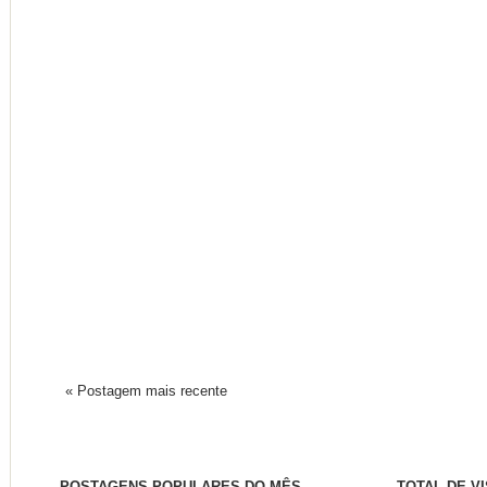
« Postagem mais recente
POSTAGENS POPULARES DO MÊS
TOTAL DE V