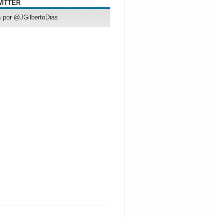
WITTER
 por @JGilbertoDias