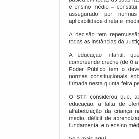
e ensino médio – constitui
assegurado por normas 
aplicabilidade direta e imedi
A decisão tem repercussão
todas as instâncias da Justi
A educação infantil, qu
compreende creche (de 0 a 
Poder Público tem o dever
normas constitucionais so
firmada nesta quinta-feira 
O STF considerou que, ao
educação, a falta de ofe
alfabetização da criança 
médio, déficit de aprendiz
fundamental e o ensino médi
Veja mais
aqui
.