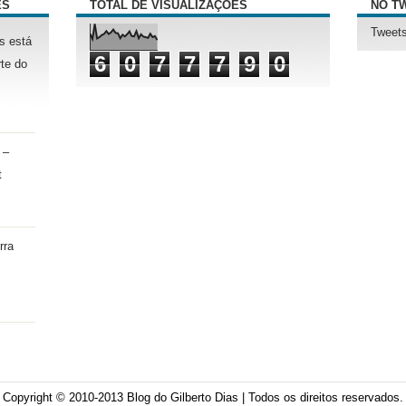
ÊS
TOTAL DE VISUALIZAÇÕES
NO T
Tweets
s está
6
0
7
7
7
9
0
te do
 –
t
rra
Copyright © 2010-2013
Blog do Gilberto Dias
| Todos os direitos reservados.