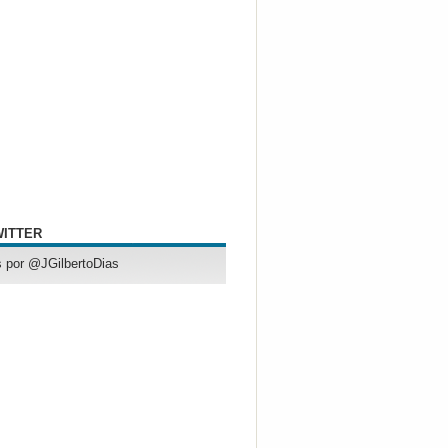
WITTER
 por @JGilbertoDias