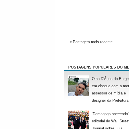
« Postagem mais recente
POSTAGENS POPULARES DO M
Olho D'Água do Borge
em choque com a mor
assessor de mídia e
designer da Prefeitura
‘Demagogo obcecado’
editorial do Wall Stree
Journal sobre Lula