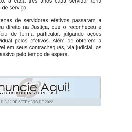
010, a cada três anos cada servidor teria
 de serviço.
tenas de servidores efetivos passaram a
u direito na Justiça, que o reconheceu e
io de forma particular, julgando ações
vidual pelos efetivos. Além de obterem a
el em seus contracheques, via judicial, os
assivo pelo tempo de espera.
 DIA
22 DE SETEMBRO DE 2022