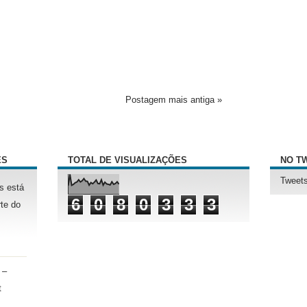
Postagem mais antiga »
ÊS
TOTAL DE VISUALIZAÇÕES
NO T
Tweets
s está
6
0
8
0
3
3
3
te do
 –
t