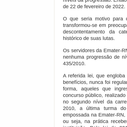
níveis da progressão. Então
de 22 de fevereiro de 2022.
O que seria motivo para 
transformou-se em preocup
descontentamento da cat
histórico de suas lutas.
Os servidores da Emater-RN
nenhuma progressão de ní
435/2010.
A referida lei, que engloba 
benefícios, nunca foi regu
forma, aqueles que ingre
concurso público, realizad
no segundo nível da carre
2010, a última turma do
empossada na Emater-RN, es
ou seja, na prática rece