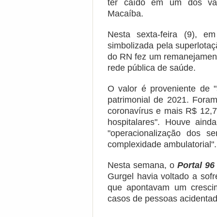
ter caído em um dos vár
Macaíba.
Nesta sexta-feira (9), 
simbolizada pela superlota
do RN fez um remanejamento
rede pública de saúde.
O valor é proveniente de "
patrimonial de 2021. Fora
coronavírus e mais R$ 12,
hospitalares". Houve ain
"operacionalização dos s
complexidade ambulatorial"
Nesta semana, o
Portal 96
Gurgel havia voltado a sofr
que apontavam um cresci
casos de pessoas acidentad