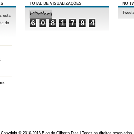
ÊS
TOTAL DE VISUALIZAÇÕES
NO T
Tweets
s está
6
0
8
1
7
9
4
te do
 –
t
rra
Copyright © 2010-2013
Blog do Gilberto Dias
| Todos os direitos reservados.