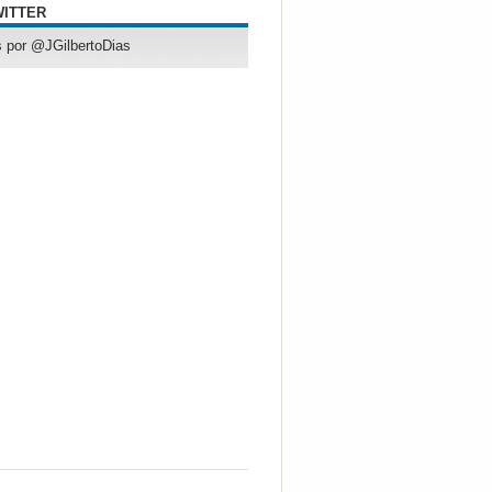
WITTER
 por @JGilbertoDias