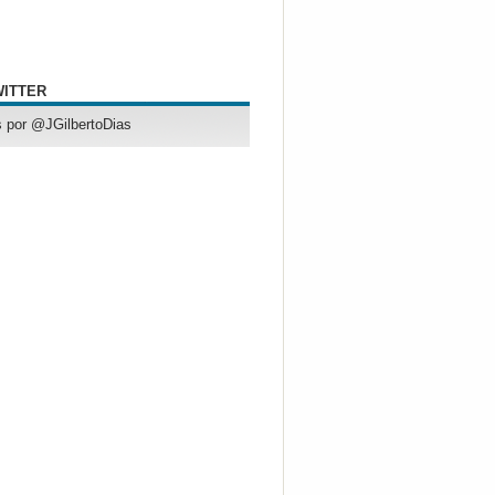
WITTER
 por @JGilbertoDias