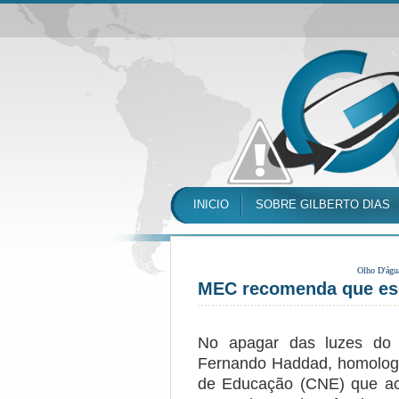
INICIO
SOBRE GILBERTO DIAS
Olho D'águ
MEC recomenda que esc
No apagar das luzes do 
Fernando Haddad, homolog
de Educação (CNE) que ac