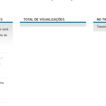
ÊS
TOTAL DE VISUALIZAÇÕES
NO T
Tweets
s está
te do
 –
t
rra