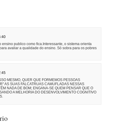
6:40
o ensino publico como fica.Interessante, o sistema orienta
para avaliar a qualidade do ensino. Só sobra para os pobres
2:45
 ISSO MESMO, QUER QUE FORMEMOS PESSOAS
AR" AS SUAS FALCATRUAS CAMUFLADAS NESSAS
 TÊM NADA DE BOM; ENGANA-SE QUEM PENSAR QUE O
ISANDO A MELHORIA DO DESENVOLVIMENTO COGNITIVO
S.
rio