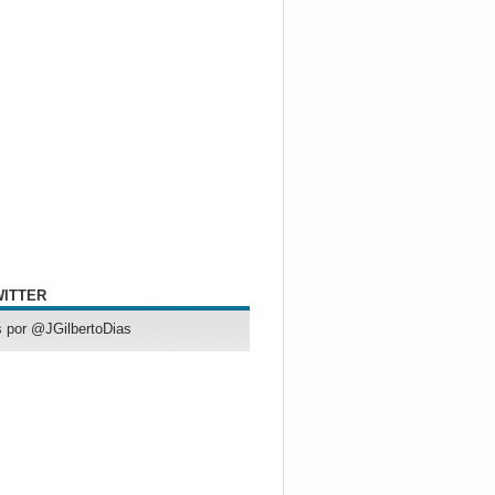
WITTER
 por @JGilbertoDias