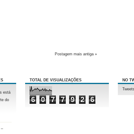
Postagem mais antiga »
ÊS
TOTAL DE VISUALIZAÇÕES
NO T
Tweets
s está
6
0
7
7
9
2
6
te do
 –