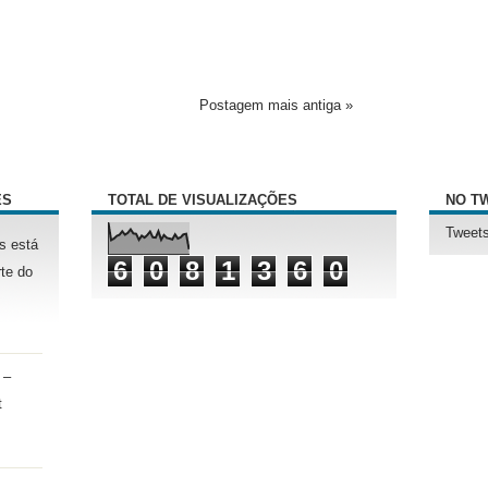
Postagem mais antiga »
ÊS
TOTAL DE VISUALIZAÇÕES
NO T
Tweets
s está
6
0
8
1
3
6
0
te do
 –
t