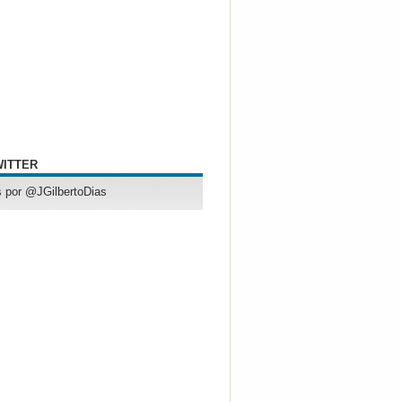
WITTER
 por @JGilbertoDias