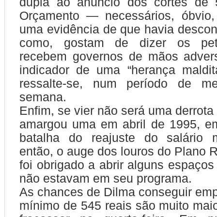
dupla ao anúncio dos cortes de 
Orçamento — necessários, óbvio
uma evidência de que havia descont
como, gostam de dizer os pet
recebem governos de mãos adversá
indicador de uma “herança maldit
ressalte-se, num período de 
semana.
Enfim, se vier não será uma derrota
amargou uma em abril de 1995, em
batalha do reajuste do salário m
então, o auge dos louros do Plano R
foi obrigado a abrir alguns espaç
não estavam em seu programa.
As chances de Dilma conseguir empl
mínimo de 545 reais são muito mai