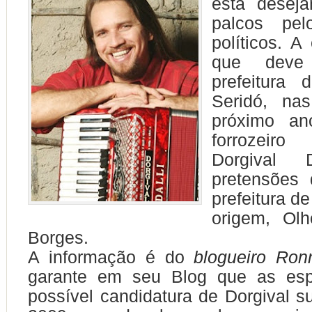
está deseja
palcos pel
políticos. A
que deve
prefeitura
Seridó, na
próximo a
forrozeir
Dorgival 
pretensões 
prefeitura d
origem, Ol
Borges.
A informação é do
blogueiro Ron
garante em seu Blog que as esp
possível candidatura de Dorgival s