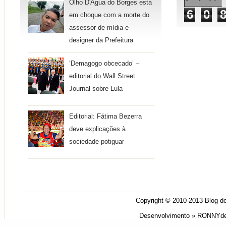
Olho D'Água do Borges está
6
0
em choque com a morte do
assessor de mídia e
designer da Prefeitura
‘Demagogo obcecado’ –
editorial do Wall Street
Journal sobre Lula
Editorial: Fátima Bezerra
deve explicações à
sociedade potiguar
Copyright © 2010-2013
Blog do
Desenvolvimento »
RONNYde