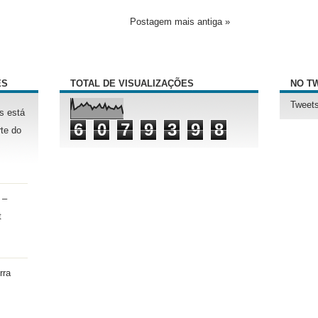
Postagem mais antiga »
ÊS
TOTAL DE VISUALIZAÇÕES
NO T
Tweets
s está
6
0
7
9
3
9
8
te do
 –
t
rra