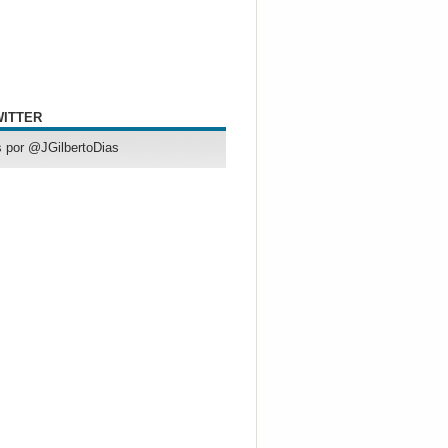
WITTER
 por @JGilbertoDias