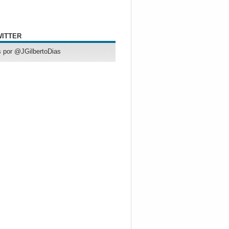
WITTER
 por @JGilbertoDias