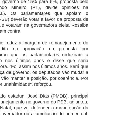
o governo de 15% para 5%, proposta pelo
ndo Mineiro (PT), divide opiniões na
 (AL). Os parlamentares que apoiam o
(PSB) deverão votar a favor da proposta de
ue votaram na governadora eleita Rosalba
ram contra.
ue reduz a margem de remanejamento do
edita na aprovação da proposta por
brou que os parlamentares reduziram a
o nos últimos anos e disse que seria
gora. "Foi assim nos últimos anos. Será que
ça de governo, os deputados vão mudar a
vão manter a posição, por coerência. Por
or unanimidade", reforçou.
ado estadual José Dias (PMDB), principal
manejamento no governo do PSB, adiantou,
 Natal, que vai defender a manutenção da
governador ou a ampliação do percentual.