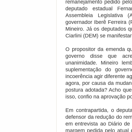
remanejamento pedido pel
deputado estadual Ferna
Assembleia Legislativa
governador Iberê Ferreira 
Mineiro. Já os deputados q
Ciarlini (DEM) se manifesta
O propositor da emenda q
governo disse que acr
unanimidade. Mineiro lem
suplementação do govern
incoerência agir diferente a
agora, por causa da mudan
postura adotada? Acho que 
isso, confio na aprovação p
Em contrapartida, o deput
defensor da redução do re
em entrevista ao Diário de
margem pedida pelo atual 