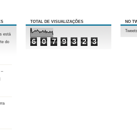
ÊS
TOTAL DE VISUALIZAÇÕES
NO T
Tweets
s está
6
0
7
9
3
2
3
te do
 –
t
rra