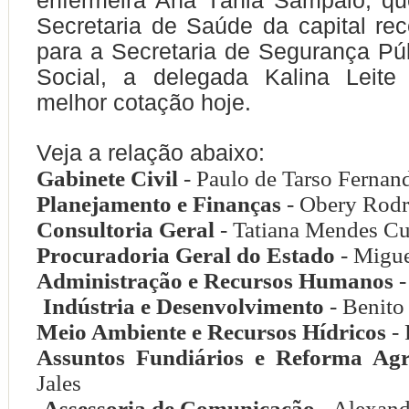
enfermeira Ana Tânia Sampaio, qu
Secretaria de Saúde da capital re
para a Secretaria de Segurança Pú
Social, a delegada Kalina Leit
melhor cotação hoje.
Veja a relação abaixo:
Gabinete Civil
- Paulo de Tarso Fernan
Planejamento e Finanças
- Obery Rodr
Consultoria Geral
- Tatiana Mendes C
Procuradoria Geral do Estado
- Migue
Administração e Recursos Humanos
-
Indústria e Desenvolvimento
- Benit
Meio Ambiente e Recursos Hídricos
- 
Assuntos Fundiários e Reforma Agr
Jales
Assessoria de Comunicação
- Alexand