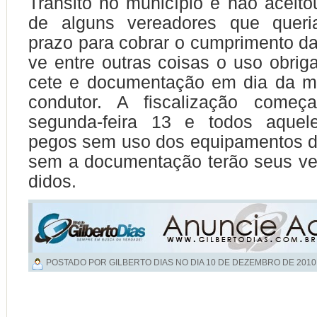
Tran­si­to no mu­ni­cí­pio e não acei­to
de al­guns ve­rea­do­res que que­r
prazo para co­brar o cum­pri­men­to da
ve entre ou­tras coi­sas o uso obri­ga­
ce­te e do­cu­men­ta­ção em dia da 
con­du­tor. A fis­ca­li­za­ção co­me­
segunda-feira 13 e todos aque­
pegos sem uso dos equi­pa­men­tos de
sem a do­cu­men­ta­ção terão seus veí
di­dos.
POSTADO POR GILBERTO DIAS NO DIA
10 DE DEZEMBRO DE 2010