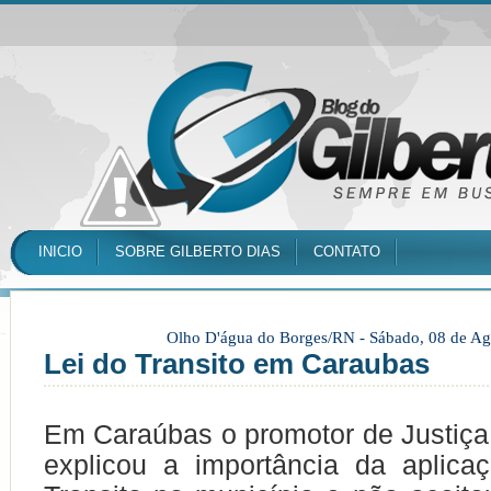
INICIO
SOBRE GILBERTO DIAS
CONTATO
Olho D'água do Borges/RN -
Sábado, 08 de Ag
Lei do Tran­si­to em Caraubas
Em Ca­raú­bas o pro­mo­tor de Jus­ti­ça,
ex­pli­cou a im­por­tân­cia da apli­c