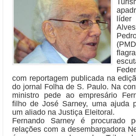
Tu
apa
líd
Alve
Ped
(PM
fla
escut
Feder
com reportagem publicada na ediçã
do jornal Folha de S. Paulo. Na con
ministro pede ao empresário Fer
filho de José Sarney, uma ajuda p
um aliado na Justiça Eleitoral.
Fernando Sarney é procurado p
relações com a desembargadora Ne