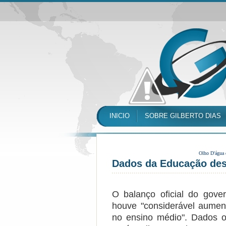
INICIO
SOBRE GILBERTO DIAS
Olho D'água
Dados da Educação des
O balanço oficial do gove
houve "considerável aument
no ensino médio". Dados of