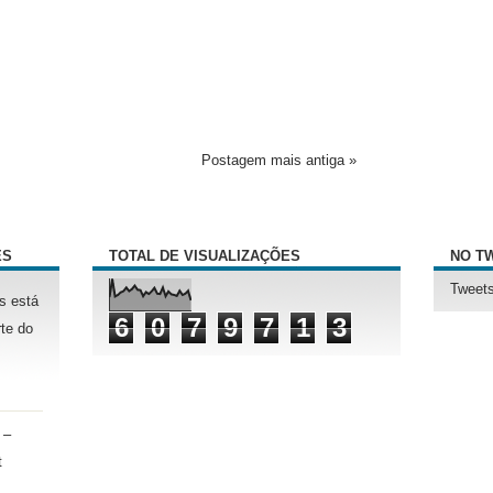
Postagem mais antiga »
ÊS
TOTAL DE VISUALIZAÇÕES
NO T
Tweets
s está
6
0
7
9
7
1
3
te do
 –
t