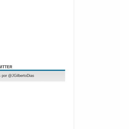
WITTER
 por @JGilbertoDias