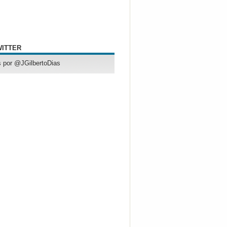
WITTER
 por @JGilbertoDias