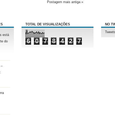
Postagem mais antiga »
ÊS
TOTAL DE VISUALIZAÇÕES
NO T
Tweets
s está
6
0
7
8
4
2
7
te do
 –
t
rra