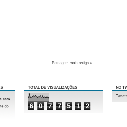
Postagem mais antiga »
ÊS
TOTAL DE VISUALIZAÇÕES
NO T
Tweets
s está
6
0
7
7
5
1
2
te do