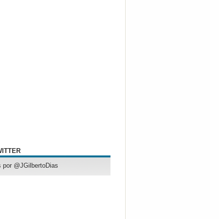
WITTER
 por @JGilbertoDias