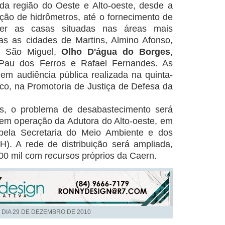
da região do Oeste e Alto-oeste, desde a
ação de hidrômetros, até o fornecimento de
cer as casas situadas nas áreas mais
as as cidades de Martins, Almino Afonso,
, São Miguel,
Olho D'água do Borges
,
, Pau dos Ferros e Rafael Fernandes. As
m audiência pública realizada na quinta-
lico, na Promotoria de Justiça de Defesa da
, o problema de desabastecimento será
em operação da Adutora do Alto-oeste, em
 pela Secretaria do Meio Ambiente e dos
). A rede de distribuição será ampliada,
00 mil com recursos próprios da Caern.
 DIA
29 DE DEZEMBRO DE 2010