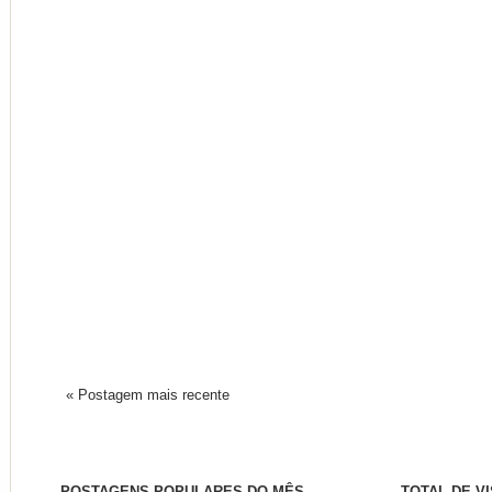
« Postagem mais recente
POSTAGENS POPULARES DO MÊS
TOTAL DE V