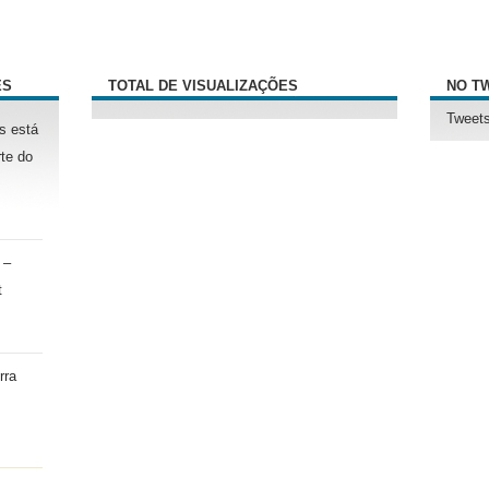
ÊS
TOTAL DE VISUALIZAÇÕES
NO T
Tweets
s está
te do
 –
t
rra