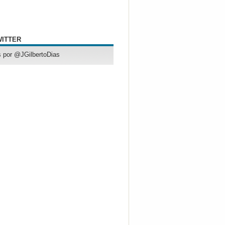
WITTER
 por @JGilbertoDias