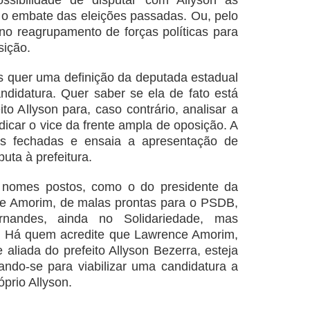
ossibilidade de disputar com Allyson as
o o embate das eleições passadas. Ou, pelo
 no reagrupamento de forças políticas para
sição.
s quer uma definição da deputada estadual
ndidatura. Quer saber se ela de fato está
ito Allyson para, caso contrário, analisar a
ndicar o vice da frente ampla de oposição. A
as fechadas e ensaia a apresentação de
uta à prefeitura.
s nomes postos, como o do presidente da
e Amorim, de malas prontas para o PSDB,
nandes, ainda no Solidariedade, mas
. Há quem acredite que Lawrence Amorim,
 aliada do prefeito Allyson Bezerra, esteja
ndo-se para viabilizar uma candidatura a
óprio Allyson.