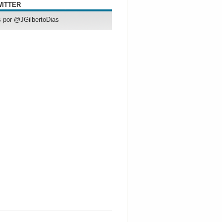
WITTER
 por @JGilbertoDias