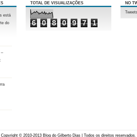
ÊS
TOTAL DE VISUALIZAÇÕES
NO T
Tweets
s está
6
0
8
0
9
7
1
te do
 –
t
rra
Copyright © 2010-2013
Blog do Gilberto Dias
| Todos os direitos reservados.