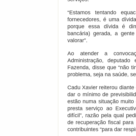
“Estamos tentando equa
fornecedores, é uma dívid
porque essa dívida é d
bancária) gerada, a gent
valorar”.
Ao atender a convoca
Administração, deputado 
Fazenda, disse que “não ti
problema, seja na saúde, se
Cadu Xavier reiterou diant
dar o mínimo de previsibil
estão numa situação muito d
presta serviço ao Execut
difícil”, razão pela qual p
de recuperação fiscal para
contribuintes “para dar resp