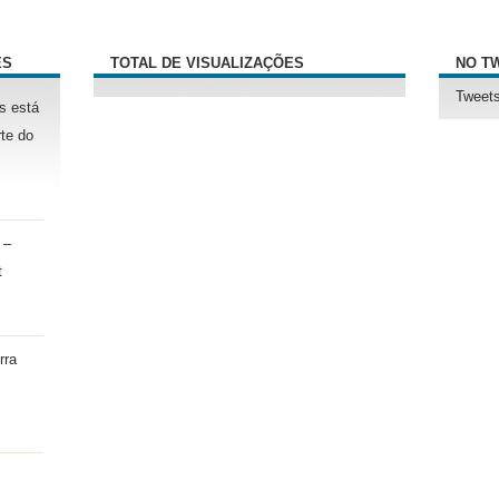
ÊS
TOTAL DE VISUALIZAÇÕES
NO T
Tweets
s está
te do
 –
t
rra