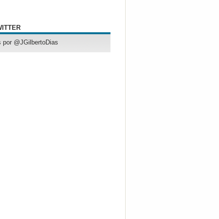
WITTER
 por @JGilbertoDias