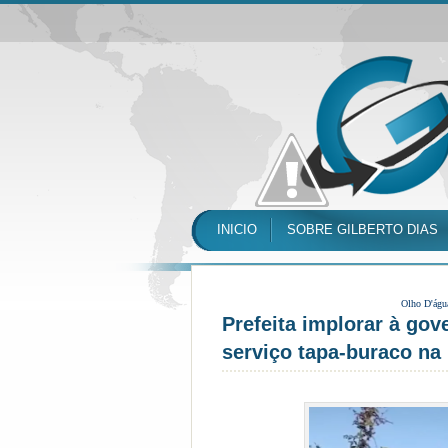
INICIO
SOBRE GILBERTO DIAS
Olho D'águ
Prefeita implorar à gov
serviço tapa-buraco na