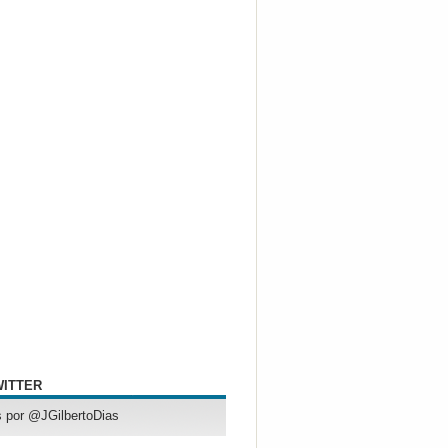
WITTER
 por @JGilbertoDias