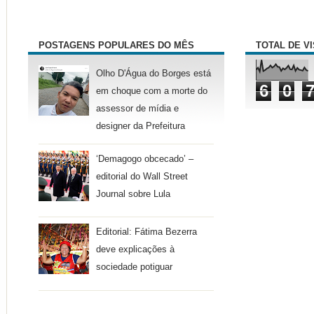
POSTAGENS POPULARES DO MÊS
TOTAL DE V
Olho D'Água do Borges está
6
0
em choque com a morte do
assessor de mídia e
designer da Prefeitura
‘Demagogo obcecado’ –
editorial do Wall Street
Journal sobre Lula
Editorial: Fátima Bezerra
deve explicações à
sociedade potiguar