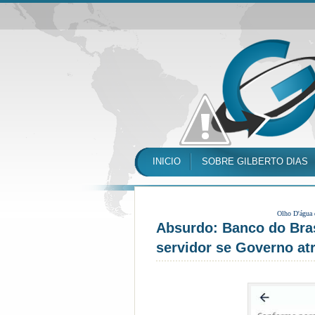
INICIO
SOBRE GILBERTO DIAS
Olho D'água
Absurdo: Banco do Bras
servidor se Governo at