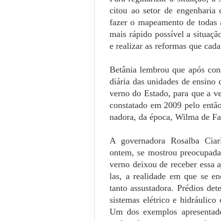
ci­tou ao setor de en­ge­nha­ria
fazer o ma­pea­men­to de todas as 
mais rá­pi­do pos­sí­vel a si­tua­çã
e rea­li­zar as re­for­mas que cada 
Be­tâ­nia lem­brou que após cons­ta
diá­ria das uni­da­des de en­si­no
ver­no do Es­ta­do, para que a v
cons­ta­ta­do em 2009 pelo então s
na­do­ra, da época, Wilma de F
A go­ver­na­do­ra Ro­sal­ba Ci
ontem, se mos­trou preo­cu­pa­da
ver­no dei­xou de re­ce­ber essa aj
las, a rea­li­da­de em que se en­
tanto as­sus­ta­do­ra. Pré­dios de­t
sis­te­mas elé­tri­co e hi­dráu­li­c
Um dos exem­plos apre­sen­ta­do