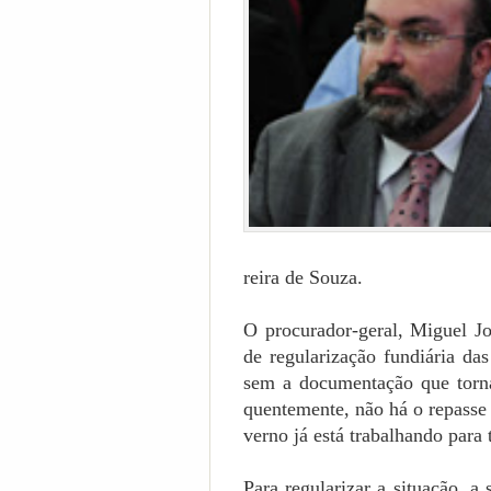
rei­ra de Souza.
O procurador-geral, Mi­guel Jo­si
de re­gu­la­ri­za­ção fun­diá­ria 
sem a do­cu­men­ta­ção que torna o
quen­te­men­te, não há o re­pas­se
ver­no já está tra­ba­lhan­do para te
Para re­gu­la­ri­zar a si­tua­ção, a