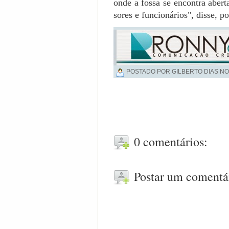
onde a fossa se en­con­tra aber­t
so­res e fun­cio­ná­rios", disse, p
POSTADO POR GILBERTO DIAS NO
0 comentários:
Postar um comentá