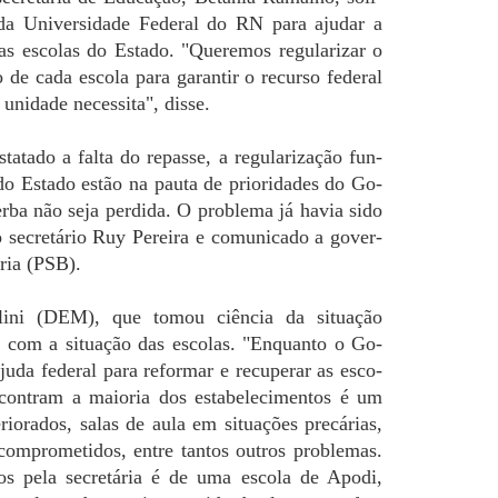
 da Uni­ver­si­da­de Fe­de­ral do RN para aju­dar a
es­co­las do Es­ta­do. "Que­re­mos re­gu­la­ri­zar o
o de cada es­co­la para ga­ran­tir o re­cur­so fe­de­ral
uni­da­de ne­ces­si­ta", disse.
­ta­do a falta do re­pas­se, a re­gu­la­ri­za­ção fun­
 do Es­ta­do estão na pauta de prio­ri­da­des do Go­
erba não seja per­di­da. O pro­ble­ma já havia sido
e­cre­tá­rio Ruy Pe­rei­ra e co­mu­ni­ca­do a go­ver­
aria (PSB).
ar­li­ni (DEM), que tomou ciên­cia da si­tua­ção
 com a si­tua­ção das es­co­las. "En­quan­to o Go­
uda fe­de­ral para re­for­mar e re­cu­pe­rar as es­co­
con­tram a maio­ria dos es­ta­be­le­ci­men­tos é um
e­rio­ra­dos, salas de aula em si­tua­ções pre­cá­rias,
o com­pro­me­ti­dos, entre tan­tos ou­tros pro­ble­mas.
s pela se­cre­tá­ria é de uma es­co­la de Apodi,