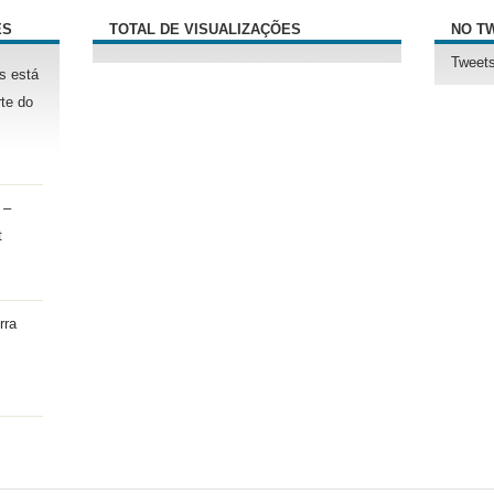
ÊS
TOTAL DE VISUALIZAÇÕES
NO T
Tweets
s está
te do
 –
t
rra