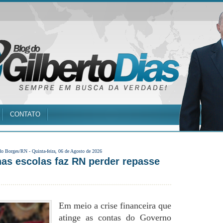
CONTATO
do Borges/RN -
Quinta-feira, 06 de Agosto de 2026
o nas esco­las faz RN per­der repasse
Em meio a crise fi­nan­cei­ra que
atin­ge as con­tas do Go­ver­no