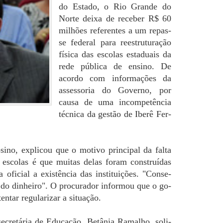
do Es­ta­do, o Rio Gran­de do
Norte deixa de re­ce­ber R$ 60
mi­lhões re­fe­ren­tes a um re­pas­
se fe­de­ral para rees­tru­tu­ra­ção
fí­si­ca das es­co­las es­ta­duais da
rede pú­bli­ca de en­si­no. De
acor­do com in­for­ma­ções da
as­ses­so­ria do Go­ver­no, por
causa de uma in­com­pe­tên­cia
téc­ni­ca da ges­tão de Iberê Fer­
­no, ex­pli­cou que o mo­ti­vo prin­ci­pal da falta
das es­co­las é que mui­tas delas foram cons­truí­das
fi­cial a exis­tên­cia das ins­ti­tui­ções. "Con­se­
 do di­nhei­ro". O pro­cu­ra­dor in­for­mou que o go­
n­tar re­gu­la­ri­zar a si­tua­ção.
 se­cre­tá­ria de Edu­ca­ção, Be­tâ­nia Ra­ma­lho, so­li­