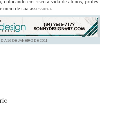
a, co­lo­can­do em risco a vida de alu­nos, pro­fes­
or meio de sua as­ses­so­ria.
 DIA
16 DE JANEIRO DE 2011
rio