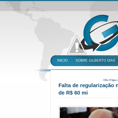
INICIO
SOBRE GILBERTO DIAS
Olho D'água 
Falta de regu­la­ri­za­çã
de R$ 60 mi