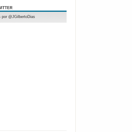
WITTER
 por @JGilbertoDias