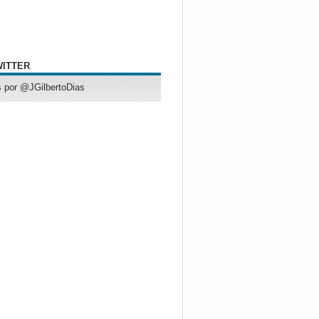
WITTER
 por @JGilbertoDias