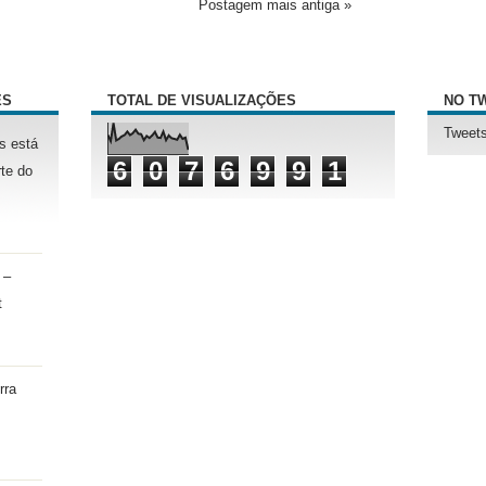
Postagem mais antiga »
ÊS
TOTAL DE VISUALIZAÇÕES
NO T
Tweets
s está
6
0
7
6
9
9
1
te do
 –
t
rra