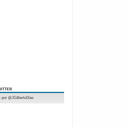
WITTER
 por @JGilbertoDias