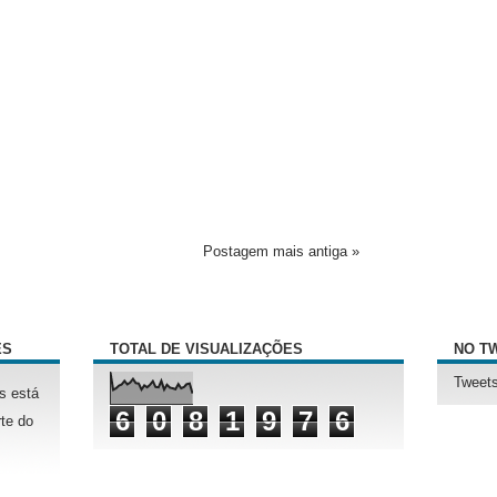
Postagem mais antiga »
ÊS
TOTAL DE VISUALIZAÇÕES
NO T
Tweets
s está
6
0
8
1
9
7
6
te do