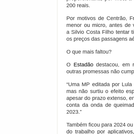
200 reais.
Por motivos de Centrão, F
menor
ou micro
, antes de
a Silvio Costa Filho
tentar 
os preços das passagens a
O que mais faltou?
O
Estadão
destacou, em re
outras promessas não cumpr
“Uma MP editada por Lula e
mas não surtiu o efeito e
apesar do prazo extenso, e
conta da onda de queimad
2023.”
Também ficou para 2024 ou
do trabalho por aplicativos