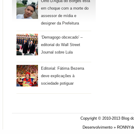
Olho D'Água do Borges está
em choque com a morte do
assessor de mídia e
designer da Prefeitura
‘Demagogo obcecado’ –
editorial do Wall Street
Journal sobre Lula
Editorial: Fátima Bezerra
deve explicações à
sociedade potiguar
Copyright © 2010-2013
Blog do
Desenvolvimento »
RONNYde