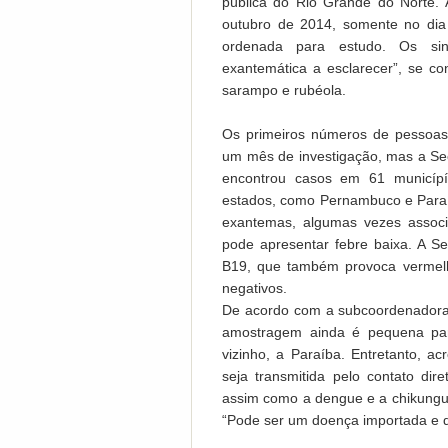
pública do Rio Grande do Norte.
outubro de 2014, somente no di
ordenada para estudo. Os sin
exantemática a esclarecer”, se c
sarampo e rubéola.
Os primeiros números de pessoas
um mês de investigação, mas a Sec
encontrou casos em 61 municípío
estados, como Pernambuco e Para
exantemas, algumas vezes associa
pode apresentar febre baixa. A Se
B19, que também provoca vermelhi
negativos.
De acordo com a subcoordenadora d
amostragem ainda é pequena par
vizinho, a Paraíba. Entretanto, ac
seja transmitida pelo contato di
assim como a dengue e a chikungun
“Pode ser um doença importada e qu