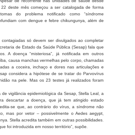
 Apesar de recorrente nas unidades de saúde desde
a 22 deste mês começou a ser catalogada de forma
tomas do problema notificado como “síndrome
onfundiam com dengue e febre chikungunya, além de
 contagiadas só devem ser divulgados ao completar
retaria de Estado da Saúde Pública (Sesap) fala que
s. A doença “misteriosa”, já notificada em outros
íba, causa manchas vermelhas pelo corpo, chamadas
das a coceira, inchaço e dores nas articulações e
sap considera a hipótese de se tratar do Parvovírus
dão na pele. Mas os 23 testes já realizados foram
e vigilância epidemiológica da Sesap, Stella Leal, a
a descartar a doença, que já tem atingido estado
redita-se que, ao contrário do vírus, a síndrome não
reto, mas por vetor – possivelmente o Aedes aegypt,
ya. Stella acredita também em outras possibilidades.
e foi introduzida em nosso território”, supõe.