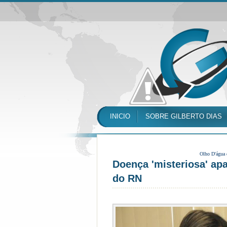
INICIO
SOBRE GILBERTO DIAS
Olho D'água
Doença 'misteriosa' ap
do RN