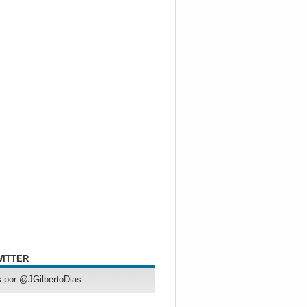
WITTER
 por @JGilbertoDias