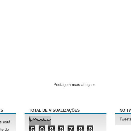
Postagem mais antiga »
ÊS
TOTAL DE VISUALIZAÇÕES
NO T
Tweets
s está
6
0
8
0
7
8
8
te do