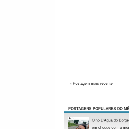
« Postagem mais recente
POSTAGENS POPULARES DO M
Olho D'Água do Borge
em choque com a mor