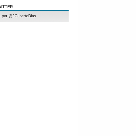
WITTER
 por @JGilbertoDias