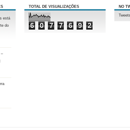
ÊS
TOTAL DE VISUALIZAÇÕES
NO T
Tweets
s está
6
0
7
7
6
9
2
te do
 –
t
rra