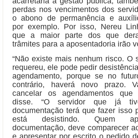
acarretaria à gestão pública, tamb
perdas nos vencimentos dos servi
o abono de permanência e auxílio
por exemplo. Por isso, Nereu Lin
que a maior parte dos que dera
trâmites para a aposentadoria irão vo
“Não existe mais nenhum risco. O s
requereu, ele pode pedir desistênci
agendamento, porque se no futuro
contrário, haverá novo prazo. V
cancelar os agendamentos que f
disse. “O servidor que já ti
documentação terá que fazer isso p
está desistindo. Quem ap
documentação, deve comparecer a
e apresentar por escrito o pedido d