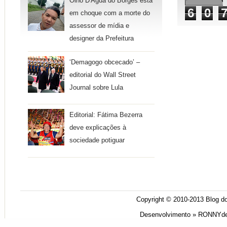
Olho D'Água do Borges está
6
0
em choque com a morte do
assessor de mídia e
designer da Prefeitura
‘Demagogo obcecado’ –
editorial do Wall Street
Journal sobre Lula
Editorial: Fátima Bezerra
deve explicações à
sociedade potiguar
Copyright © 2010-2013
Blog do
Desenvolvimento »
RONNYde